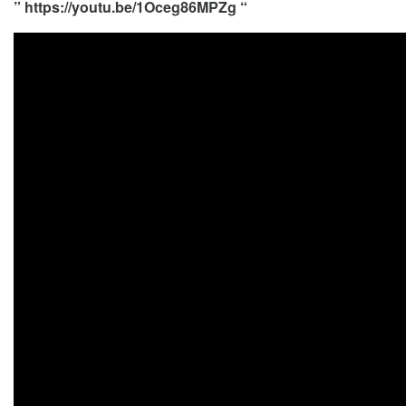
” https://youtu.be/1Oceg86MPZg “