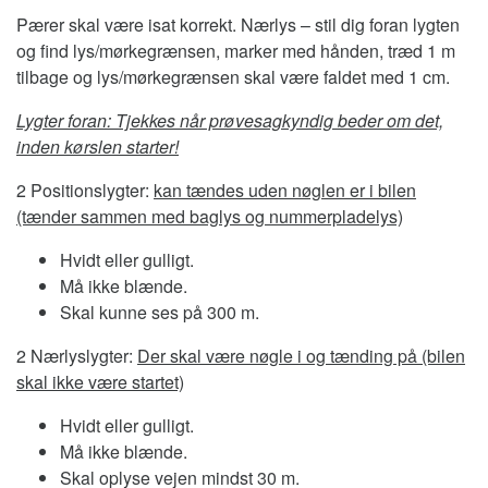
Pærer skal være isat korrekt. Nærlys – stil dig foran lygten
og find lys/mørkegrænsen, marker med hånden, træd 1 m
tilbage og lys/mørkegrænsen skal være faldet med 1 cm.
Lygter foran: Tjekkes når prøvesagkyndig beder om det,
inden kørslen starter!
2 Positionslygter:
kan tændes uden nøglen er i bilen
(tænder sammen med baglys og nummerpladelys)
Hvidt eller gulligt.
Må ikke blænde.
Skal kunne ses på 300 m.
2 Nærlyslygter:
Der skal være nøgle i og tænding på (bilen
skal ikke være startet)
Hvidt eller gulligt.
Må ikke blænde.
Skal oplyse vejen mindst 30 m.