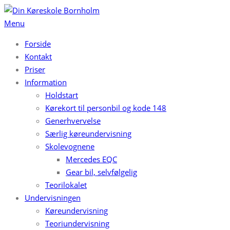
Spring
til
Menu
indhold
Forside
Kontakt
Priser
Information
Holdstart
Kørekort til personbil og kode 148
Generhvervelse
Særlig køreundervisning
Skolevognene
Mercedes EQC
Gear bil, selvfølgelig
Teorilokalet
Undervisningen
Køreundervisning
Teoriundervisning